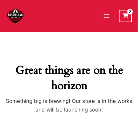
Ir
al
Main
contenido
Menu
Great things are on the
horizon
Something big is brewing! Our store is in the works
and will be launching soon!