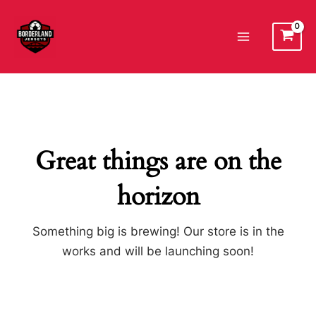
Ir
al
Main
contenido
Menu
Great things are on the
horizon
Something big is brewing! Our store is in the
works and will be launching soon!