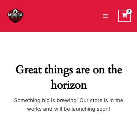
Ir
al
Main
contenido
Menu
Great things are on the
horizon
Something big is brewing! Our store is in the
works and will be launching soon!