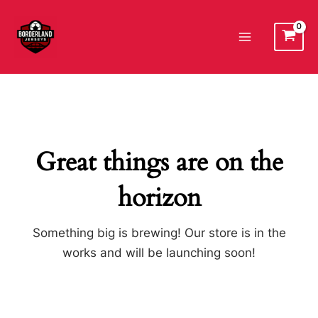
Ir
al
Main
contenido
Menu
Great things are on the
horizon
Something big is brewing! Our store is in the
works and will be launching soon!