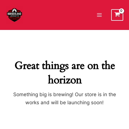
Ir
al
Main
contenido
Menu
Great things are on the
horizon
Something big is brewing! Our store is in the
works and will be launching soon!