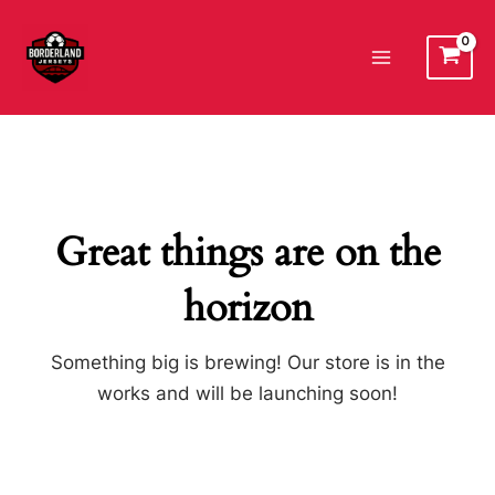
Ir
al
Main
contenido
Menu
Great things are on the
horizon
Something big is brewing! Our store is in the
works and will be launching soon!