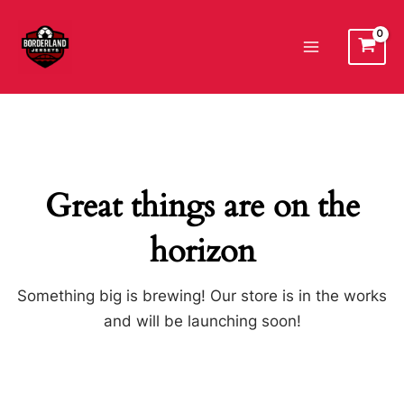
Ir
al
Main
contenido
Menu
Great things are on the
horizon
Something big is brewing! Our store is in the works
and will be launching soon!