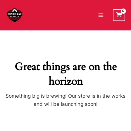
Ir
al
Main
contenido
Menu
Great things are on the
horizon
Something big is brewing! Our store is in the works
and will be launching soon!