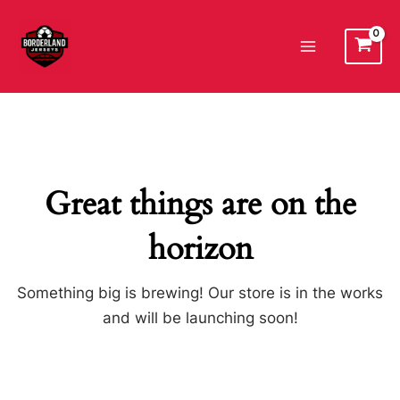
Ir
al
Main
contenido
Menu
Great things are on the
horizon
Something big is brewing! Our store is in the works
and will be launching soon!