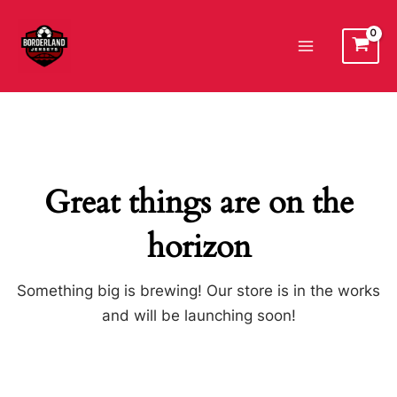
Ir
al
Main
contenido
Menu
Great things are on the
horizon
Something big is brewing! Our store is in the works
and will be launching soon!