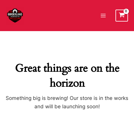
Ir
al
Main
contenido
Menu
Great things are on the
horizon
Something big is brewing! Our store is in the works
and will be launching soon!