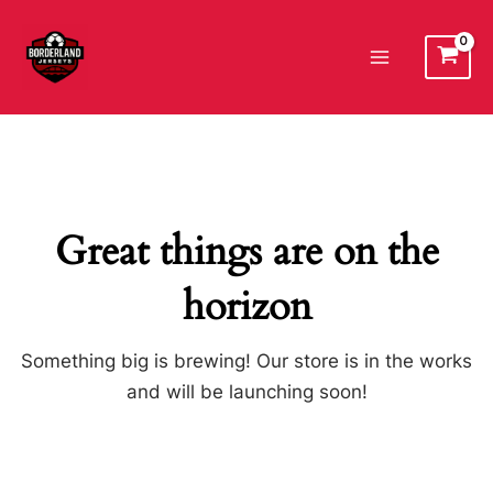
Ir
al
Main
contenido
Menu
Great things are on the
horizon
Something big is brewing! Our store is in the works
and will be launching soon!