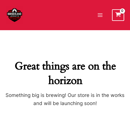
Ir
al
Main
contenido
Menu
Great things are on the
horizon
Something big is brewing! Our store is in the works
and will be launching soon!