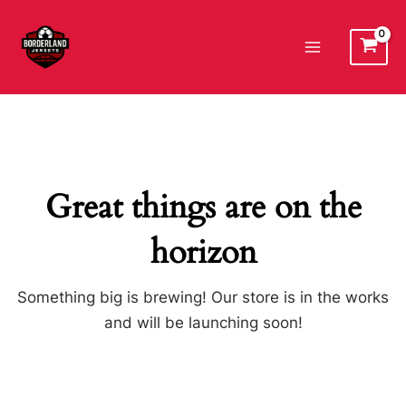
Ir
al
Main
contenido
Menu
Great things are on the
horizon
Something big is brewing! Our store is in the works
and will be launching soon!