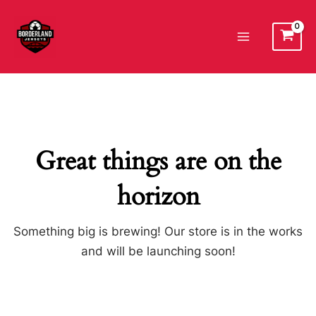
Ir
al
Main
contenido
Menu
Great things are on the
horizon
Something big is brewing! Our store is in the works
and will be launching soon!