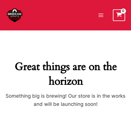
Ir
al
Main
contenido
Menu
Great things are on the
horizon
Something big is brewing! Our store is in the works
and will be launching soon!