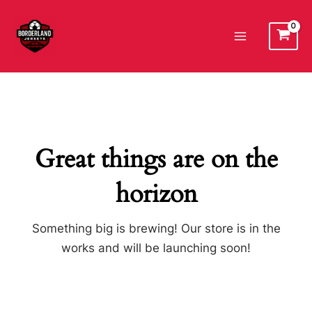
Ir
al
Main
contenido
Menu
Great things are on the
horizon
Something big is brewing! Our store is in the
works and will be launching soon!